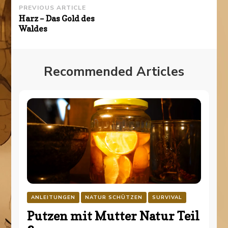
Post
PREVIOUS ARTICLE
Harz – Das Gold des
Navigation
Waldes
Recommended Articles
ANLEITUNGEN
NATUR SCHÜTZEN
SURVIVAL
Putzen mit Mutter Natur Teil