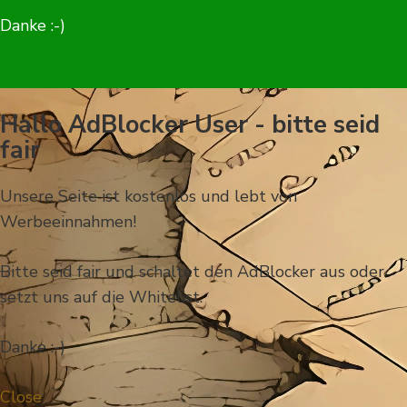
Danke :-)
Hallo AdBlocker User - bitte seid
fair
Unsere Seite ist kostenlos und lebt von
Werbeeinnahmen!
Bitte seid fair und schaltet den AdBlocker aus oder
setzt uns auf die Whitelist.
Danke :-)
Close