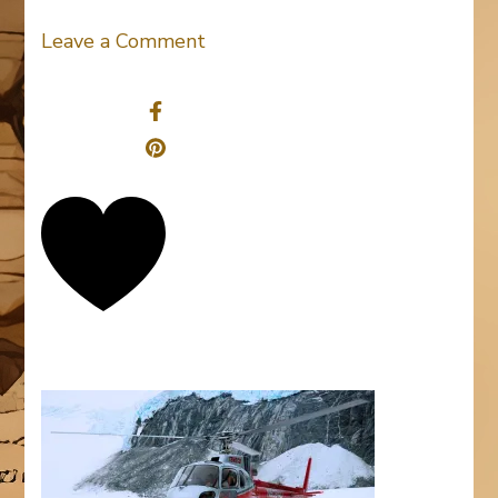
on
Leave a Comment
helicopter-
Share
1285178_1920
0