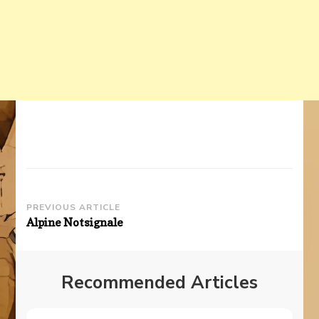
Post
PREVIOUS ARTICLE
Alpine Notsignale
Navigation
Recommended Articles